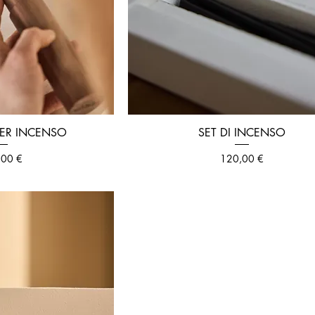
PER INCENSO
SET DI INCENSO
zo
Prezzo
,00 €
120,00 €