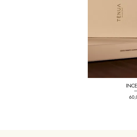
INC
Pre
60,