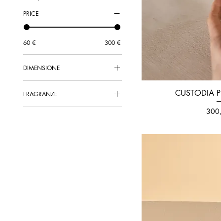
PRICE
60 €
300 €
DIMENSIONE
FOR 14CM
CUSTODIA 
FRAGRANZE
FOR 25CM
GOLDEN NEPAL
Prez
300
MENTHA
THÉ INCENSE